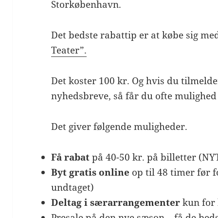
Storkøbenhavn.
Det bedste rabattip er at købe sig m
Teater”.
Det koster 100 kr. Og hvis du tilmelde
nyhedsbreve, så får du ofte mulighed f
Det giver følgende muligheder.
Få rabat
på 40-50 kr. på billetter (NY
Byt gratis online
op til 48 timer før f
undtaget)
Deltag i særarrangementer
kun for
Presale på den nye sæson – få de bed