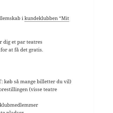
edlemskab i
kundeklubben “Mit
r dig et par teatres
or at få det gratis.
T: køb så mange billetter du vil)
orestillingen (visse teatre
 klubmedlemmer
ste pladser