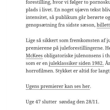
forestilling, hvor vi følger to pornos
plads i livet. En noget ujævn tekst bl
intensitet, så publikum går berørte og
genopsætning fra sidste sæson,
billet
Lige så sikkert som fremkomsten af j
premierene på juleforestillingerne. 
McKees
obligatoriske julenonsens i t
som er en
juleklassiker siden 1982.
År
horrofilmen. Stykket er altid for langt
Ugens premierer kan ses her
.
Uge 47 slutter søndag den 28/11.