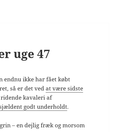
er uge 47
n endnu ikke har fået købt
ret, så er det ved
at være sidste
e ridende kavaleri af
d sjældent godt underholdt
.
t grin – en dejlig fræk og morsom