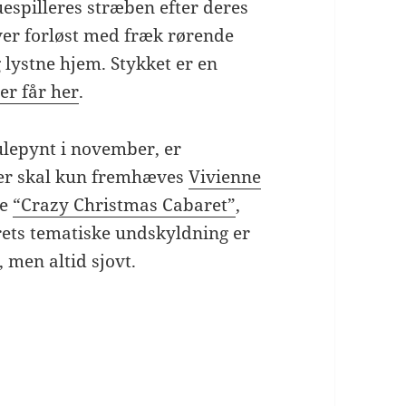
kuespilleres stræben efter deres
iver forløst med fræk rørende
 lystne hjem. Stykket er en
ter får her
.
ulepynt i november, er
Her skal kun fremhæves
Vivienne
he
“Crazy Christmas Cabaret”
,
ets tematiske undskyldning er
, men altid sjovt.