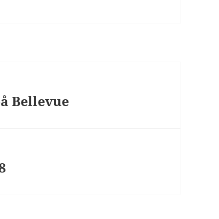
på Bellevue
8