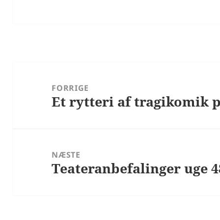
Indlægsnavigation
FORRIGE
Et rytteri af tragikomik 
Forrige
indlæg:
NÆSTE
Teateranbefalinger uge 4
Næste
indlæg: