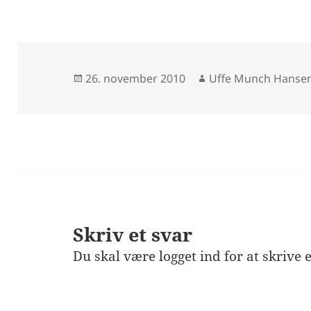
Udgivet
Forfatter
26. november 2010
Uffe Munch Hanse
i
Skriv et svar
Du skal være
logget ind
for at skrive