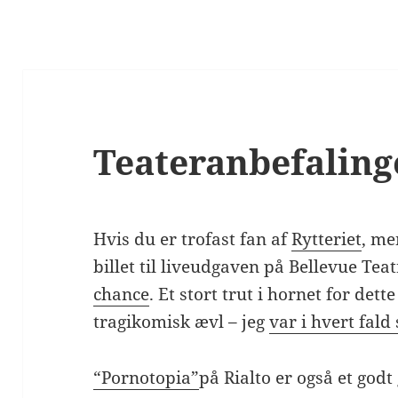
Teateranbefaling
Hvis du er trofast fan af
Rytteriet
, me
billet til liveudgaven på Bellevue Teat
chance
. Et stort trut i hornet for dett
tragikomisk ævl – jeg
var i hvert fal
“Pornotopia”
på Rialto er også et god