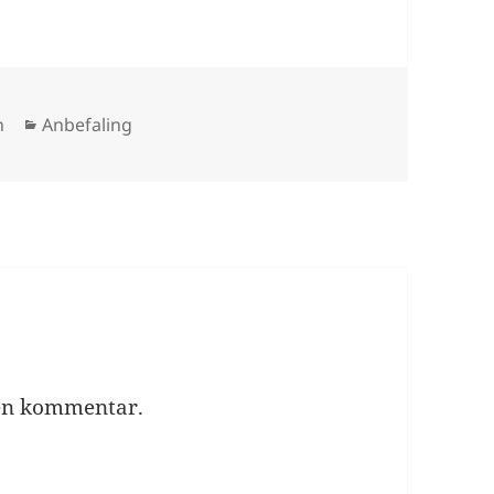
Kategorier
n
Anbefaling
 en kommentar.