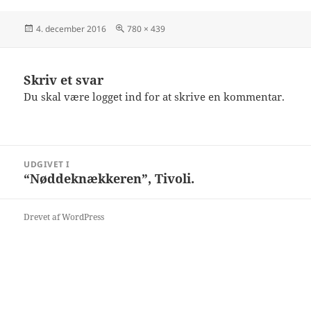
Udgivet
Fuld
4. december 2016
780 × 439
i
størrelse
Skriv et svar
Du skal være
logget ind
for at skrive en kommentar.
Indlægsnavigation
UDGIVET I
“Nøddeknækkeren”, Tivoli.
Drevet af WordPress