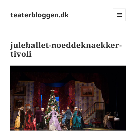
teaterbloggen.dk
MENU
OG
WIDGETS
juleballet-noeddeknaekker-
tivoli