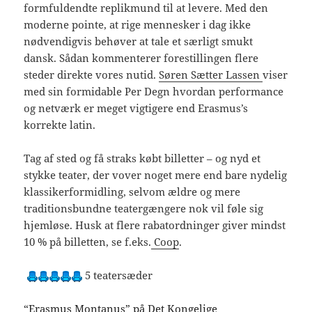
formfuldendte replikmund til at levere. Med den
moderne pointe, at rige mennesker i dag ikke
nødvendigvis behøver at tale et særligt smukt
dansk. Sådan kommenterer forestillingen flere
steder direkte vores nutid.
Søren Sætter Lassen
viser
med sin formidable Per Degn hvordan performance
og netværk er meget vigtigere end Erasmus’s
korrekte latin.
Tag af sted og få straks købt billetter – og nyd et
stykke teater, der vover noget mere end bare nydelig
klassikerformidling, selvom ældre og mere
traditionsbundne teatergængere nok vil føle sig
hjemløse. Husk at flere rabatordninger giver mindst
10 % på billetten, se f.eks.
Coop
.
5 teatersæder
“Erasmus Montanus” på Det Kongelige