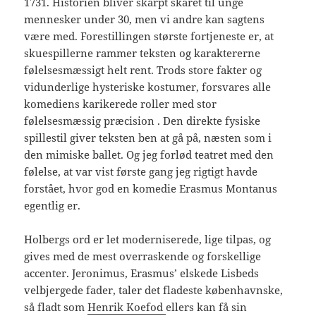
1731. Historien bliver skarpt skåret til unge
mennesker under 30, men vi andre kan sagtens
være med. Forestillingen største fortjeneste er, at
skuespillerne rammer teksten og karaktererne
følelsesmæssigt helt rent. Trods store fakter og
vidunderlige hysteriske kostumer, forsvares alle
komediens karikerede roller med stor
følelsesmæssig præcision . Den direkte fysiske
spillestil giver teksten ben at gå på, næsten som i
den mimiske ballet. Og jeg forlød teatret med den
følelse, at var vist første gang jeg rigtigt havde
forstået, hvor god en komedie Erasmus Montanus
egentlig er.
Holbergs ord er let moderniserede, lige tilpas, og
gives med de mest overraskende og forskellige
accenter. Jeronimus, Erasmus’ elskede Lisbeds
velbjergede fader, taler det fladeste københavnske,
så fladt som
Henrik Koefod
ellers kan få sin