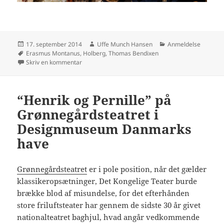
Udgivet
Forfatter
Kategorier
17. september 2014
Uffe Munch Hansen
Anmeldelse
i
Tags
Erasmus Montanus
,
Holberg
,
Thomas Bendixen
til “Erasmus Montanus” på Det Kongelige Teater, Sku
Skriv en kommentar
“Henrik og Pernille” på
Grønnegårdsteatret i
Designmuseum Danmarks
have
Grønnegårdsteatret
er i pole position, når det gælder
klassikeropsætninger, Det Kongelige Teater burde
brække blod af misundelse, for det efterhånden
store friluftsteater har gennem de sidste 30 år givet
nationalteatret baghjul, hvad angår vedkommende