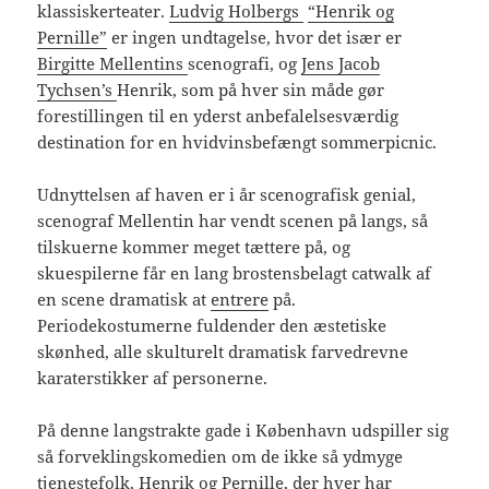
klassiskerteater.
Ludvig Holbergs
“Henrik og
Pernille”
er ingen undtagelse, hvor det især er
Birgitte Mellentins
scenografi, og
Jens Jacob
Tychsen’s
Henrik, som på hver sin måde gør
forestillingen til en yderst anbefalelsesværdig
destination for en hvidvinsbefængt sommerpicnic.
Udnyttelsen af haven er i år scenografisk genial,
scenograf Mellentin har vendt scenen på langs, så
tilskuerne kommer meget tættere på, og
skuespilerne får en lang brostensbelagt catwalk af
en scene dramatisk at
entrere
på.
Periodekostumerne fuldender den æstetiske
skønhed, alle skulturelt dramatisk farvedrevne
karaterstikker af personerne.
På denne langstrakte gade i København udspiller sig
så forveklingskomedien om de ikke så ydmyge
tjenestefolk, Henrik og Pernille, der hver har