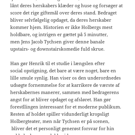
lånt deres herskabers klæder og huse og forsøger at
score det rige giftemål over deres stand. Bedraget
bliver selvfølgelig opdaget, da deres herskaber
kommer hjem. Historien er ikke Holbergs mest
holdbare, og intrigen er gættet på 5 minutter,
men Jens Jacob Tychsen giver denne banale
upstairs- og downstairskomedie fuld skrue.
Han gør Henrik til et studie i længslen efter
social opstigning, det bare at være noget, bare en
lille smule synlig. Han viser os den underordnedes
udsøgte fornemmelse for at karrikere de værste af
herskabernes manerer, sammen med bedragerens
angst for at bliver opdaget og afsløret. Han gør
forestllingen interessant for et moderne publikum.
Resten af holdet spiller vidunderligt kropsligt
Holbergteater, men når Tychsen er på scenen,
bliver det et personligt generøst forsvar for hin