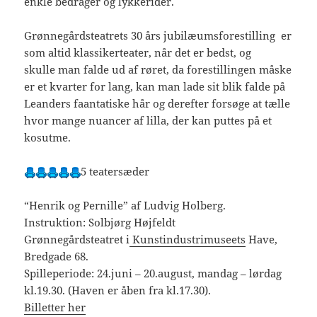
enkle bedrager og lykkerider.
Grønnegårdsteatrets 30 års jubilæumsforestilling er
som altid klassikerteater, når det er bedst, og
skulle man falde ud af røret, da forestillingen måske
er et kvarter for lang, kan man lade sit blik falde på
Leanders faantatiske hår og derefter forsøge at tælle
hvor mange nuancer af lilla, der kan puttes på et
kosutme.
5 teatersæder
“Henrik og Pernille” af Ludvig Holberg.
Instruktion: Solbjørg Højfeldt
Grønnegårdsteatret i
Kunstindustrimuseets
Have,
Bredgade 68.
Spilleperiode: 24.juni – 20.august, mandag – lørdag
kl.19.30. (Haven er åben fra kl.17.30).
Billetter her