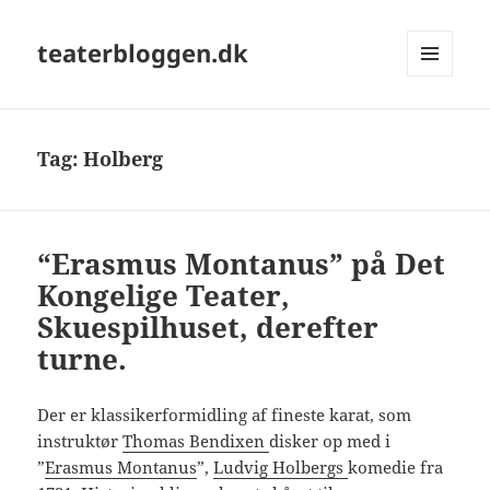
teaterbloggen.dk
MENU
OG
WIDGETS
Tag:
Holberg
“Erasmus Montanus” på Det
Kongelige Teater,
Skuespilhuset, derefter
turne.
Der er klassikerformidling af fineste karat, som
instruktør
Thomas Bendixen
disker op med i
”
Erasmus Montanus
”,
Ludvig Holbergs
komedie fra