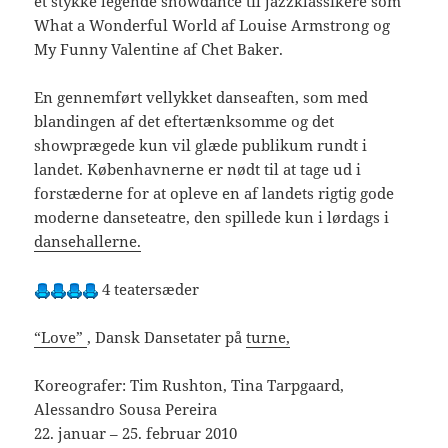
et stykke legende showdance til jazzklassikere som
What a Wonderful World af Louise Armstrong og
My Funny Valentine af Chet Baker.
En gennemført vellykket danseaften, som med
blandingen af det eftertænksomme og det
showprægede kun vil glæde publikum rundt i
landet. Københavnerne er nødt til at tage ud i
forstæderne for at opleve en af landets rigtig gode
moderne danseteatre, den spillede kun i lørdags i
dansehallerne.
4 teatersæder
“Love”
, Dansk Dansetater på
turne,
Koreografer: Tim Rushton, Tina Tarpgaard,
Alessandro Sousa Pereira
22. januar – 25. februar 2010