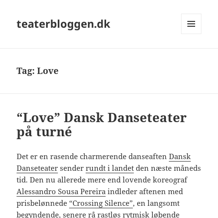
teaterbloggen.dk
MENU
OG
WIDGETS
Tag:
Love
“Love” Dansk Danseteater
på turné
Det er en rasende charmerende danseaften
Dansk
Danseteater
sender
rundt i landet
den næste måneds
tid. Den nu allerede mere end lovende koreograf
Alessandro Sousa Pereira
indleder aftenen med
prisbelønnede
“Crossing Silence”
, en langsomt
begyndende, senere rå rastløs rytmisk løbende