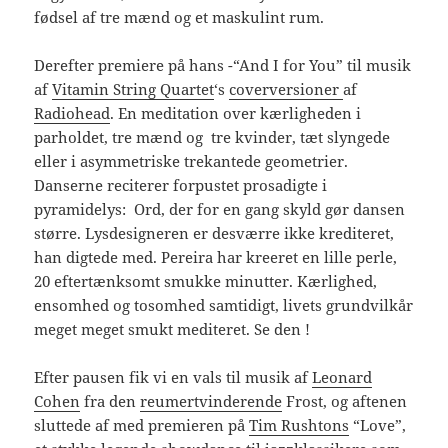
fødsel af tre mænd og et maskulint rum.
Derefter premiere på hans -“And I for You” til musik
af
Vitamin String Quartet
‘s
coverversioner
af
Radiohead
. En meditation over kærligheden i
parholdet, tre mænd og tre kvinder, tæt slyngede
eller i asymmetriske trekantede geometrier.
Danserne reciterer forpustet prosadigte i
pyramidelys: Ord, der for en gang skyld gør dansen
større. Lysdesigneren er desværre ikke krediteret,
han digtede med. Pereira har kreeret en lille perle,
20 eftertænksomt smukke minutter. Kærlighed,
ensomhed og tosomhed samtidigt, livets grundvilkår
meget meget smukt mediteret. Se den !
Efter pausen fik vi en vals til musik af
Leonard
Cohen
fra den
reumertvinderende
Frost, og aftenen
sluttede af med premieren på
Tim Rushtons
“Love”,