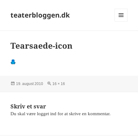
teaterbloggen.dk
MENU
OG
WIDGETS
Tearsaede-icon
Udgivet
Fuld
19. august 2010
16 × 16
i
størrelse
Skriv et svar
Du skal være
logget ind
for at skrive en kommentar.