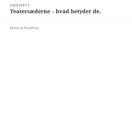
Indlægsnavigation
UDGIVET I
Teatersæderne – hvad betyder de.
Drevet af WordPress