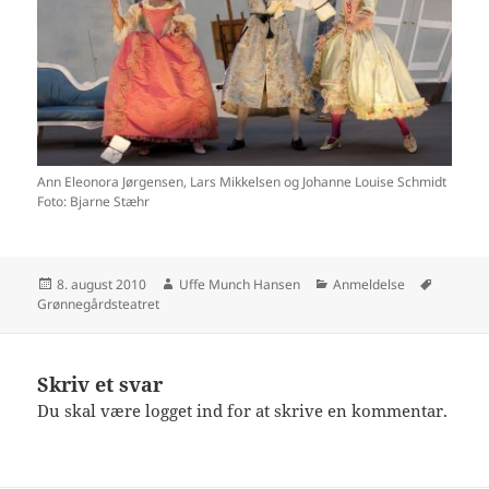
Ann Eleonora Jørgensen, Lars Mikkelsen og Johanne Louise Schmidt
Foto: Bjarne Stæhr
Udgivet
Forfatter
Kategorier
Tags
8. august 2010
Uffe Munch Hansen
Anmeldelse
i
Grønnegårdsteatret
Skriv et svar
Du skal være
logget ind
for at skrive en kommentar.