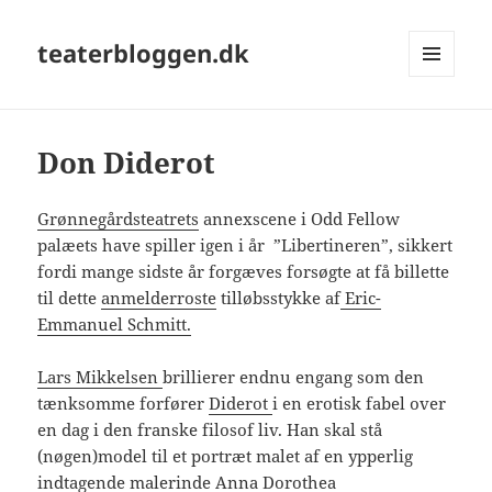
teaterbloggen.dk
MENU
OG
WIDGETS
Don Diderot
Grønnegårdsteatrets
annexscene i Odd Fellow
palæets have spiller igen i år ”Libertineren”, sikkert
fordi mange sidste år forgæves forsøgte at få billette
til dette
anmelderroste
tilløbsstykke af
Eric-
Emmanuel Schmitt.
Lars Mikkelsen
brillierer endnu engang som den
tænksomme forfører
Diderot
i en erotisk fabel over
en dag i den franske filosof liv. Han skal stå
(nøgen)model til et portræt malet af en ypperlig
indtagende malerinde
Anna Dorothea