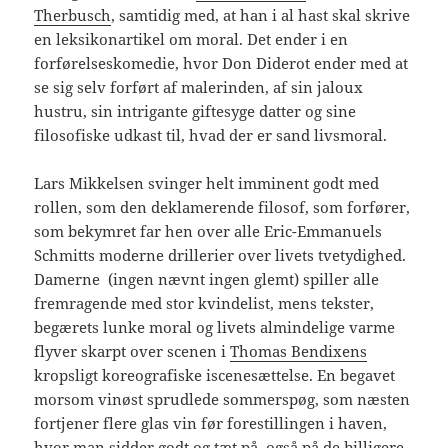
Therbusch
, samtidig med, at han i al hast skal skrive
en leksikonartikel om moral. Det ender i en
forførelseskomedie, hvor Don Diderot ender med at
se sig selv forført af malerinden, af sin jaloux
hustru, sin intrigante giftesyge datter og sine
filosofiske udkast til, hvad der er sand livsmoral.
Lars Mikkelsen svinger helt imminent godt med
rollen, som den deklamerende filosof, som forfører,
som bekymret far hen over alle Eric-Emmanuels
Schmitts moderne drillerier over livets tvetydighed.
Damerne (ingen nævnt ingen glemt) spiller alle
fremragende med stor kvindelist, mens tekster,
begærets lunke moral og livets almindelige varme
flyver skarpt over scenen i
Thomas Bendixens
kropsligt koreografiske iscenesættelse. En begavet
morsom vinøst sprudlede sommerspøg, som næsten
fortjener flere glas vin før forestillingen i haven,
hvor man sidder godt og tæt på, også på de billigere