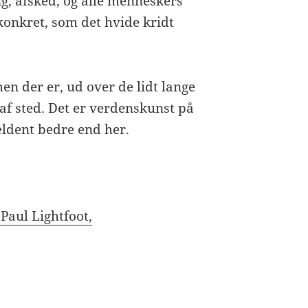
ng, afsked, og alle menneskers
konkret, som det hvide kridt
men der er, ud over de lidt lange
af sted. Det er verdenskunst på
ldent bedre end her.
Paul Lightfoot,