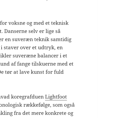
 for voksne og med et teknisk
. Danserne selv er lige så
er en suveræn teknik samtidig
 staver over et udtryk, en
vikler suveræne balancer i et
kund af fange tilskuerne med et
 De tør at lave kunst for fuld
r hvad koregrafduen
Lightfoot
kronologisk rækkefølge, som også
ikling fra det mere konkrete og