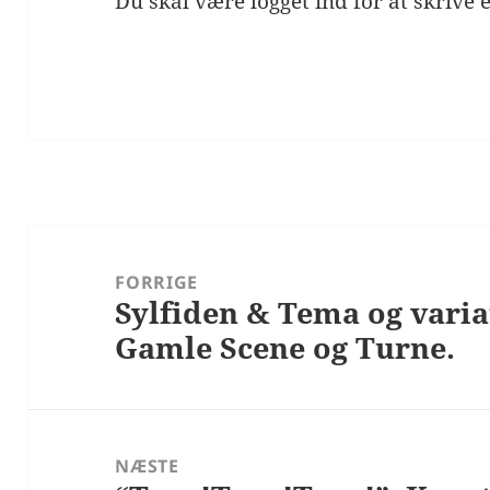
Du skal være
logget ind
for at skrive
Indlægsnavigation
FORRIGE
Sylfiden & Tema og variat
Forrige
Gamle Scene og Turne.
indlæg:
NÆSTE