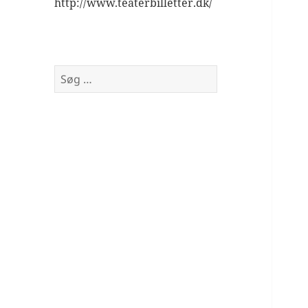
http://www.teaterbilletter.dk/
Søg
efter: