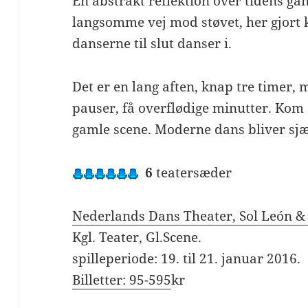
En abstrakt reflektion over tidens ga
langsomme vej mod støvet, her gjort 
danserne til slut danser i.
Det er en lang aften, knap tre timer, 
pauser, få overflødige minutter. Kom 
gamle scene. Moderne dans bliver sjæ
6
teatersæder
Nederlands Dans Theater, Sol León & 
Kgl. Teater, Gl.Scene.
spilleperiode: 19. til 21. januar 2016.
Billetter: 95-595
kr