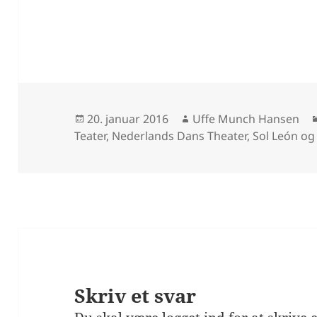
Udgivet
Forfatter
20. januar 2016
Uffe Munch Hansen
i
Teater
,
Nederlands Dans Theater
,
Sol León og
Skriv et svar