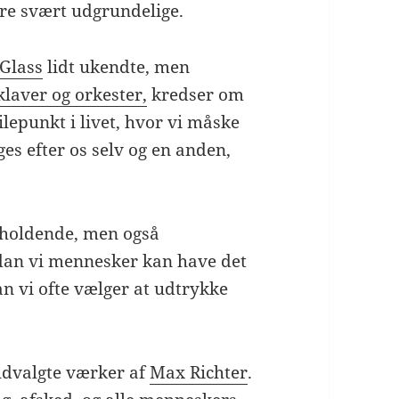
ere svært udgrundelige.
 Glass
lidt ukendte, men
klaver og orkester,
kredser om
lepunkt i livet, hvor vi måske
es efter os selv og en anden,
rholdende, men også
dan vi mennesker kan have det
an vi ofte vælger at udtrykke
 udvalgte værker af
Max Richter
.