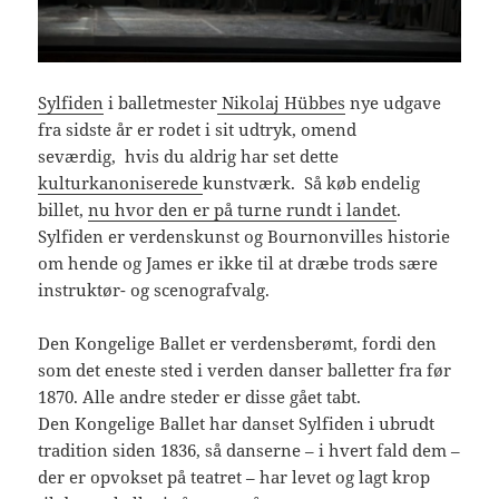
Sylfiden
i balletmester
Nikolaj Hübbes
nye udgave
fra sidste år er rodet i sit udtryk, omend
seværdig, hvis du aldrig har set dette
kulturkanoniserede
kunstværk. Så køb endelig
billet,
nu hvor den er på turne rundt i landet
.
Sylfiden er verdenskunst og Bournonvilles historie
om hende og James er ikke til at dræbe trods sære
instruktør- og scenografvalg.
Den Kongelige Ballet er verdensberømt, fordi den
som det eneste sted i verden danser balletter fra før
1870. Alle andre steder er disse gået tabt.
Den Kongelige Ballet har danset Sylfiden i ubrudt
tradition siden 1836, så danserne – i hvert fald dem –
der er opvokset på teatret – har levet og lagt krop