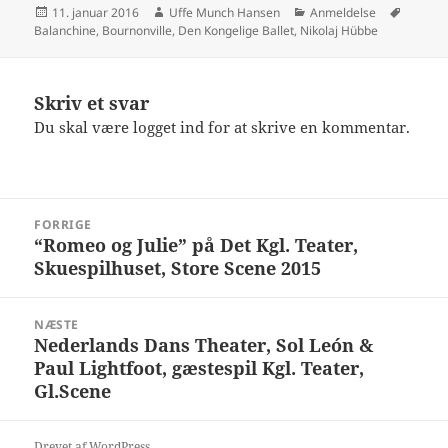
Udgivet
Forfatter
Kategorier
Tags
11. januar 2016
Uffe Munch Hansen
Anmeldelse
i
Balanchine
,
Bournonville
,
Den Kongelige Ballet
,
Nikolaj Hübbe
Skriv et svar
Du skal være
logget ind
for at skrive en kommentar.
Indlægsnavigation
FORRIGE
“Romeo og Julie” på Det Kgl. Teater,
Forrige
Skuespilhuset, Store Scene 2015
indlæg:
NÆSTE
Nederlands Dans Theater, Sol León &
Næste
Paul Lightfoot, gæstespil Kgl. Teater,
indlæg:
Gl.Scene
Drevet af WordPress