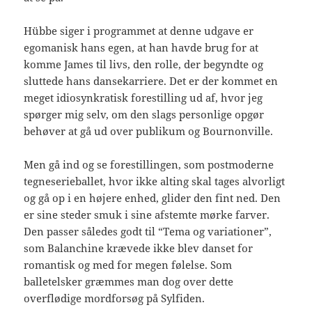
Hübbe siger i programmet at denne udgave er
egomanisk hans egen, at han havde brug for at
komme James til livs, den rolle, der begyndte og
sluttede hans dansekarriere. Det er der kommet en
meget idiosynkratisk forestilling ud af, hvor jeg
spørger mig selv, om den slags personlige opgør
behøver at gå ud over publikum og Bournonville.
Men gå ind og se forestillingen, som postmoderne
tegneserieballet, hvor ikke alting skal tages alvorligt
og gå op i en højere enhed, glider den fint ned. Den
er sine steder smuk i sine afstemte mørke farver.
Den passer således godt til “Tema og variationer”,
som Balanchine krævede ikke blev danset for
romantisk og med for megen følelse. Som
balletelsker græmmes man dog over dette
overflødige mordforsøg på Sylfiden.