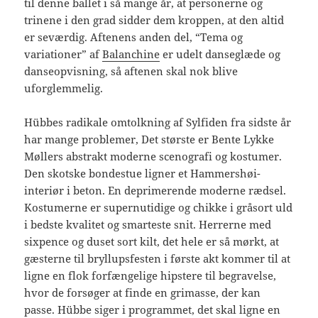
til denne ballet i så mange år, at personerne og
trinene i den grad sidder dem kroppen, at den altid
er seværdig. Aftenens anden del, “Tema og
variationer” af
Balanchine
er udelt danseglæde og
danseopvisning, så aftenen skal nok blive
uforglemmelig.
Hübbes radikale omtolkning af Sylfiden fra sidste år
har mange problemer, Det største er Bente Lykke
Møllers abstrakt moderne scenografi og kostumer.
Den skotske bondestue ligner et Hammershøi-
interiør i beton. En deprimerende moderne rædsel.
Kostumerne er supernutidige og chikke i gråsort uld
i bedste kvalitet og smarteste snit. Herrerne med
sixpence og duset sort kilt, det hele er så mørkt, at
gæsterne til bryllupsfesten i første akt kommer til at
ligne en flok forfængelige hipstere til begravelse,
hvor de forsøger at finde en grimasse, der kan
passe. Hübbe siger i programmet, det skal ligne en