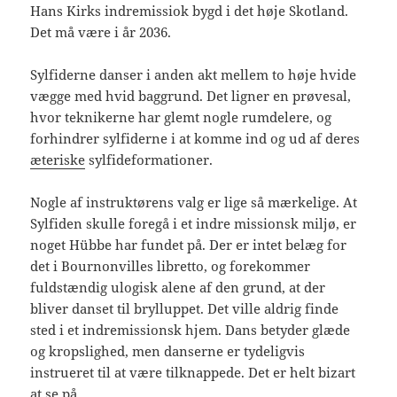
Hans Kirks indremissiok bygd i det høje Skotland.
Det må være i år 2036.
Sylfiderne danser i anden akt mellem to høje hvide
vægge med hvid baggrund. Det ligner en prøvesal,
hvor teknikerne har glemt nogle rumdelere, og
forhindrer sylfiderne i at komme ind og ud af deres
æteriske
sylfideformationer.
Nogle af instruktørens valg er lige så mærkelige. At
Sylfiden skulle foregå i et indre missionsk miljø, er
noget Hübbe har fundet på. Der er intet belæg for
det i Bournonvilles libretto, og forekommer
fuldstændig ulogisk alene af den grund, at der
bliver danset til brylluppet. Det ville aldrig finde
sted i et indremissionsk hjem. Dans betyder glæde
og kropslighed, men danserne er tydeligvis
instrueret til at være tilknappede. Det er helt bizart
at se på.