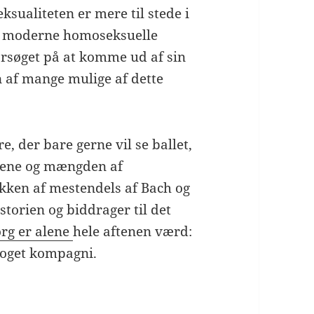
Seksualiteten er mere til stede i
gt moderne homoseksuelle
forsøget på at komme ud af sin
n af mange mulige af dette
e, der bare gerne vil se ballet,
scene og mængden af
ikken af mestendels af Bach og
storien og biddrager til det
rg er alene
hele aftenen værd:
noget kompagni.