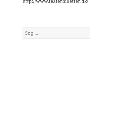
http://www.teaterbilletter.dk/
Søg
efter: