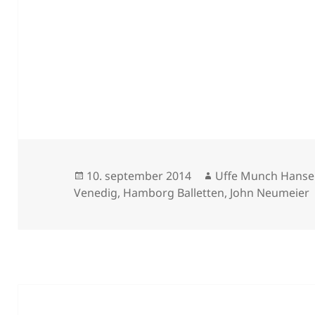
Udgivet
Forfatter
10. september 2014
Uffe Munch Hans
i
Venedig
,
Hamborg Balletten
,
John Neumeier