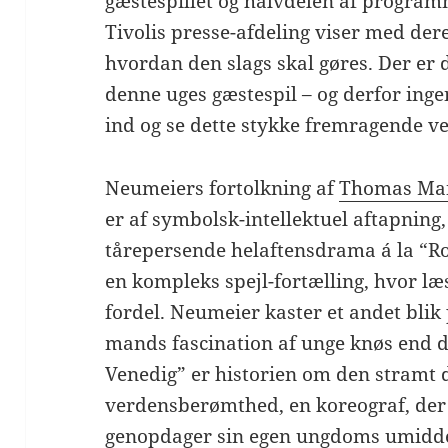
gæstespillet og halvdelen af program
Tivolis presse-afdeling viser med der
hvordan den slags skal gøres. Der er de
denne uges gæstespil – og derfor inge
ind og se dette stykke fremragende v
Neumeiers fortolkning af
Thomas M
er af symbolsk-intellektuel aftapning,
tårepersende helaftensdrama á la “Rom
en kompleks spejl-fortælling, hvor l
fordel. Neumeier kaster et andet blik
mands fascination af unge knøs end d
Venedig” er historien om den stramt 
verdensberømthed, en koreograf, der 
genopdager sin egen ungdoms umidd