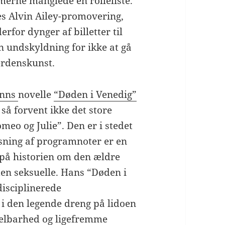
merne manglede en rolleliste.
es Alvin Ailey-promovering,
rfor dynger af billetter til
n undskyldning for ikke at gå
erdenskunst.
anns
novelle
“Døden i Venedig”
 så forvent ikke det store
eo og Julie”. Den er i stedet
æsning af programnoter er en
 på historien om den ældre
en seksuelle. Hans “Døden i
disciplinerede
i den legende dreng på lidoen
elbarhed og ligefremme