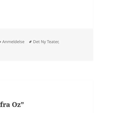
Kategorier
Tags
Anmeldelse
Det Ny Teater
,
fra Oz”