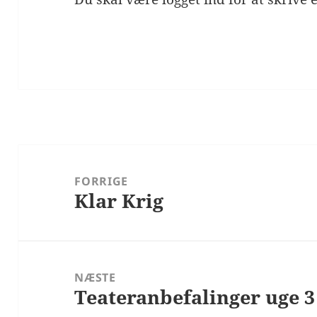
Indlægsnavigation
FORRIGE
Klar Krig
Forrige
indlæg:
NÆSTE
Teateranbefalinger uge 3
Næste