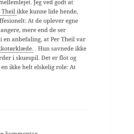
mellemlejet. Jeg ved godt at
 Theil
ikke kunne lide hende,
fesionelt: At de oplever egne
angere, mere end de ser
 i en anbefaling, at Per Theil var
kkotørklæde.
. Hun savnede ikke
er i skuespil. Det er flot og
 en ikke helt elskelig role: At
 en kommentar.