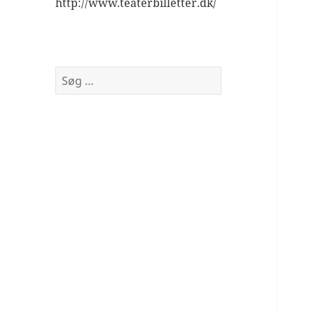
http://www.teaterbilletter.dk/
Søg
efter: