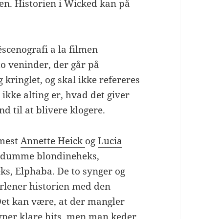
ien. Historien i Wicked kan på
éscenografi a la filmen
to veninder, der går på
 kringlet, og skal ikke refereres
ikke alting er, hvad det giver
and til at blivere klogere.
mmest
Annette Heick
og
Lucia
e dumme blondineheks,
ks, Elphaba. De to synger og
orlener historien med den
Det kan være, at der mangler
ner klare hits, men man keder