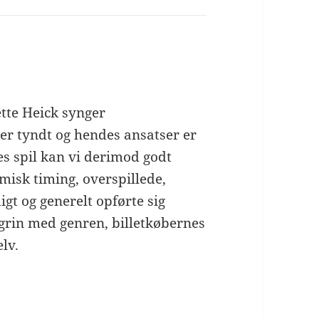
tte Heick synger
er tyndt og hendes ansatser er
es spil kan vi derimod godt
misk timing, overspillede,
t og generelt opførte sig
e grin med genren, billetkøbernes
lv.