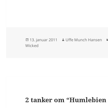
Udgivet
Forfatter
13. januar 2011
Uffe Munch Hansen
i
Wicked
2 tanker om “Humlebien 