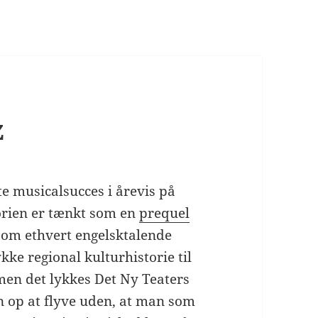
z
te musicalsucces i årevis på
torien er tænkt som en
prequel
som ethvert engelsktalende
ke regional kulturhistorie til
men det lykkes Det Ny Teaters
en op at flyve uden, at man som