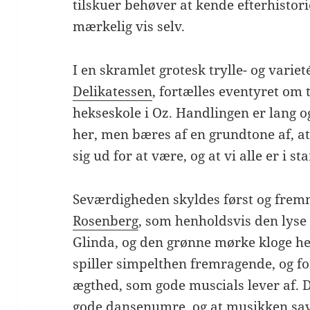
tilskuer behøver at kende efterhistor
mærkelig vis selv.
I en skramlet grotesk trylle- og variet
Delikatessen
, fortælles eventyret om 
hekseskole i Oz. Handlingen er lang og
her, men bæres af en grundtone af, at 
sig ud for at være, og at vi alle er i st
Seværdigheden skyldes først og fre
Rosenberg
, som henholdsvis den lys
Glinda, og den grønne mørke kloge he
spiller simpelthen fremragende, og f
ægthed, som gode muscials lever af. 
gode dansenumre, og at musikken sav