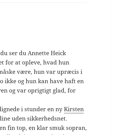
ger:
g du ser du Annette Heick
et for at opleve, hvad hun
 måske være, hun var upræcis i
 jo ikke og hun kan have haft en
en og var oprigtigt glad, for
 lignede i stunder en ny
Kirsten
ndine uden sikkerhedsnet.
n fin top, en klar smuk sopran,