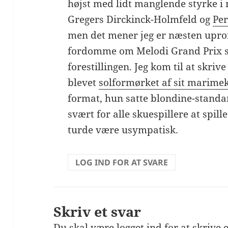
højst med lidt manglende styrke i 
Gregers Dirckinck-Holmfeld og
Per
men det mener jeg er næsten uprof
fordomme om Melodi Grand Prix s
forestillingen. Jeg kom til at skrive
blevet
solformørket af sit marime
format, hun satte blondine-standard
svært for alle skuespillere at spille
turde være usympatisk.
LOG IND FOR AT SVARE
Skriv et svar
Du skal være
logget ind
for at skrive