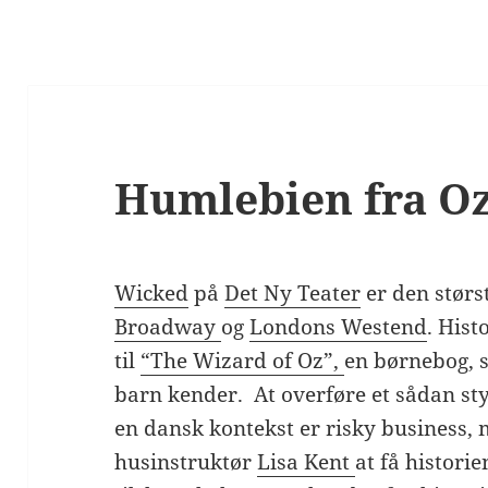
Humlebien fra O
Wicked
på
Det Ny Teater
er den størs
Broadway
og
Londons Westend
. His
til
“The Wizard of Oz”,
en børnebog, 
barn kender. At overføre et sådan styk
en dansk kontekst er risky business, 
husinstruktør
Lisa Kent
at få histori