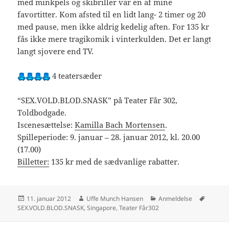
med minkpels og skibriller var en af mine
favortitter. Kom afsted til en lidt lang- 2 timer og 20
med pause, men ikke aldrig kedelig aften. For 135 kr
fås ikke mere tragikomik i vinterkulden. Det er langt
langt sjovere end TV.
4 teatersæder
“SEX.VOLD.BLOD.SNASK” på Teater Får 302,
Toldbodgade.
Iscenesættelse:
Kamilla Bach Mortensen
.
Spilleperiode: 9. januar – 28. januar 2012, kl. 20.00
(17.00)
Billetter:
135 kr med de sædvanlige rabatter.
Udgivet
Forfatter
Kategorier
Tags
11. januar 2012
Uffe Munch Hansen
Anmeldelse
i
SEX.VOLD.BLOD.SNASK
,
Singapore
,
Teater Får302