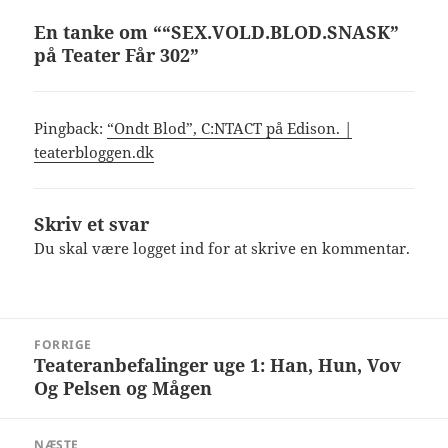
En tanke om ““SEX.VOLD.BLOD.SNASK”
på Teater Får 302”
Pingback:
“Ondt Blod”, C:NTACT på Edison. |
teaterbloggen.dk
Skriv et svar
Du skal være
logget ind
for at skrive en kommentar.
Indlægsnavigation
FORRIGE
Teateranbefalinger uge 1: Han, Hun, Vov
Forrige
Og Pelsen og Mågen
indlæg:
NÆSTE