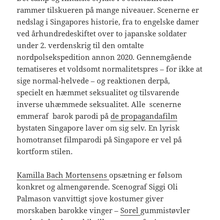
rammer tilskueren på mange niveauer. Scenerne er
nedslag i Singapores historie, fra to engelske damer
ved århundredeskiftet over to japanske soldater
under 2. verdenskrig til den omtalte
nordpolsekspedition annon 2020. Gennemgående
tematiseres et voldsomt normalitetspres – for ikke at
sige normal-helvede – og reaktionen derpå,
specielt en hæmmet seksualitet og tilsvarende
inverse uhæmmede seksualitet. Alle scenerne
emmeraf barok parodi på
de propagandafilm
bystaten Singapore laver om sig selv. En lyrisk
homotranset filmparodi på Singapore er vel på
kortform stilen.
Kamilla Bach Mortensens
opsætning er følsom
konkret og almengørende. Scenograf Siggi Oli
Palmason vanvittigt sjove kostumer giver
morskaben barokke vinger –
Sorel
gummistøvler