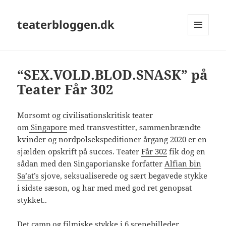
teaterbloggen.dk
MENU
OG
WIDGETS
“SEX.VOLD.BLOD.SNASK” på
Teater Får 302
Morsomt og civilisationskritisk teater
om
Singapore
med transvestitter, sammenbrændte
kvinder og nordpolsekspeditioner årgang 2020 er en
sjælden opskrift på succes. Teater
Får 302
fik dog en
sådan med den Singaporianske forfatter
Alfian bin
Sa’at’s
sjove, seksualiserede og sært begavede stykke
i sidste sæson, og har med med god ret genopsat
stykket..
Det camp og filmiske stykke i 6 scenebilleder