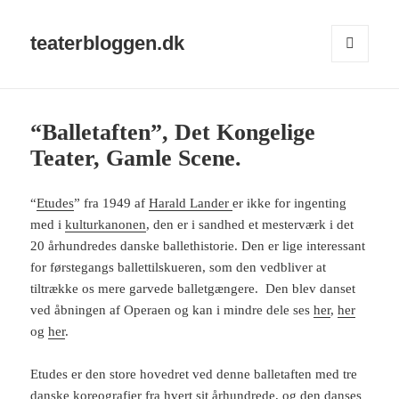
teaterbloggen.dk
MENU
OG
WIDGETS
“Balletaften”, Det Kongelige
Teater, Gamle Scene.
“
Etudes
” fra 1949 af
Harald Lander
er ikke for ingenting
med i
kulturkanonen
, den er i sandhed et mesterværk i det
20 århundredes danske ballethistorie. Den er lige interessant
for førstegangs ballettilskueren, som den vedbliver at
tiltrække os mere garvede balletgængere. Den blev danset
ved åbningen af Operaen og kan i mindre dele ses
her
,
her
og
her
.
Etudes er den store hovedret ved denne balletaften med tre
danske koreografier fra hvert sit århundrede, og den danses