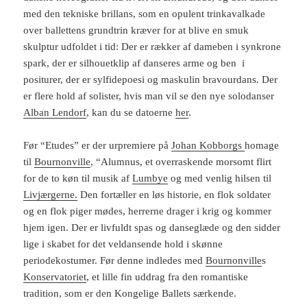
med den tekniske brillans, som en opulent trinkavalkade
over ballettens grundtrin kræver for at blive en smuk
skulptur udfoldet i tid: Der er rækker af dameben i synkrone
spark, der er silhouetklip af danseres arme og ben i
positurer, der er sylfidepoesi og maskulin bravourdans. Der
er flere hold af solister, hvis man vil se den nye solodanser
Alban Lendorf
, kan du se datoerne
her
.
Før “Etudes” er der urpremiere på
Johan Kobborgs
homage
til
Bournonville
, “Alumnus, et overraskende morsomt flirt
for de to køn til musik af
Lumbye
og med venlig hilsen til
Livjærgerne.
Den fortæller en løs historie, en flok soldater
og en flok piger mødes, herrerne drager i krig og kommer
hjem igen. Der er livfuldt spas og danseglæde og den sidder
lige i skabet for det veldansende hold i skønne
periodekostumer. Før denne indledes med
Bournonville
s
Konservatoriet
, et lille fin uddrag fra den romantiske
tradition, som er den Kongelige Ballets særkende.