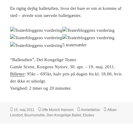
En rigtig dejlig balletaften, hvor det bare er om at komme af
sted – øvede som uøvede balletgæster.
5 teatersæder
“Balletaften”, Det Kongelige Teater.
Gamle Scene, Kongens Nytorv, 30. apr. – 19. maj. 2011.
Billetter
: 95kr – 695kr, halv pris på dagen fra kl. 18.00, hvis
der ikke er udsolgt.
Varighed: 2 timer og 20 minutter.
Udgivet
Forfatter
Kategorier
Tags
15. maj 2011
Uffe Munch Hansen
Anmeldelse
Alban
i
Lendorf
,
Bournonville
,
Den Kongelige Ballet
,
Etudes